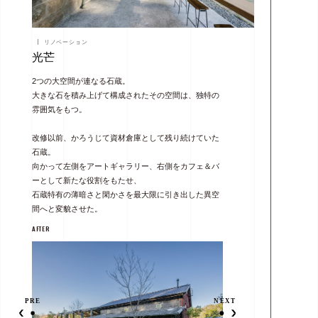
リノベーション
光芒
2つの大空間が連なる石蔵。
大きな石を積み上げて構成されたその空間は、独特の
雰囲気をもつ。
改修以前、かろうじて資材倉庫として残り続けていた
石蔵。
向かって左側をアートギャラリー、右側をカフェ＆バ
ーとして新たな役割をもたせ、
石蔵特有の薄暗さと閑かさを最大限に引き出した異空
間へと変貌させた。
AFTER