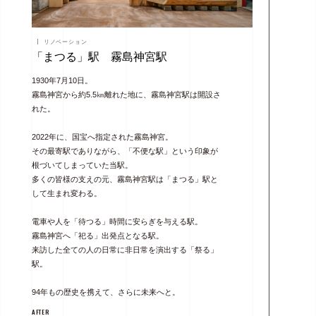
リノベーション
「まつる」駅 霧島神宮駅
1930年7月10日。
霧島神宮から約5.5㎞離れた地に、霧島神宮駅は開設さ
れた。
2022年に、国宝へ指定された霧島神宮。
その最寄駅でありながら、「不便な駅」という印象が
根づいてしまっていた当駅。
多くの皆様の支えの元、霧島神宮駅は「まつる」駅と
して生まれ変わる。
電車や人を「待つる」時間に安らぎを与える駅。
霧島神宮へ「祀る」出発点となる駅。
来訪した全ての人の日常に非日常を演出する「祭る」
駅。
94年もの歴史を携えて、さらに未来へと。
AFTER